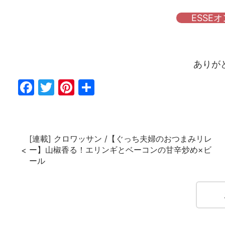
ESSE
ありが
Fac
Twi
Pin
共
ebo
tter
ter
有
ok
est
[連載] クロワッサン /【ぐっち夫婦のおつまみリレ
ー】山椒香る！エリンギとベーコンの甘辛炒め×ビ
ール