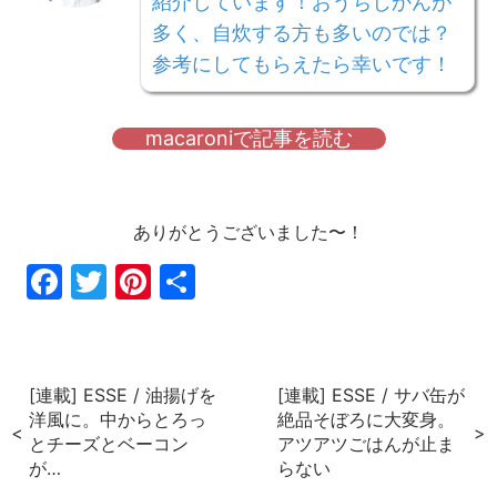
紹介しています！おうちじかんが
多く、自炊する方も多いのでは？
参考にしてもらえたら幸いです！
macaroniで記事を読む
ありがとうございました〜！
Fac
Twi
Pin
共
ebo
tter
ter
有
ok
est
[連載] ESSE / 油揚げを
[連載] ESSE / サバ缶が
洋風に。中からとろっ
絶品そぼろに大変身。
とチーズとベーコン
アツアツごはんが止ま
が…
らない