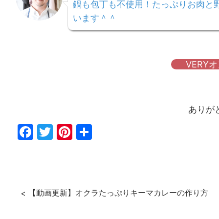
鍋も包丁も不使用！たっぷりお肉と
います＾＾
VERY
ありが
Fac
Twi
Pin
共
ebo
tter
ter
有
ok
est
【動画更新】オクラたっぷりキーマカレーの作り方