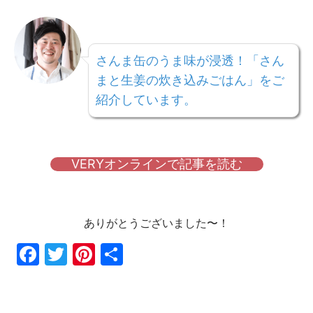
さんま缶のうま味が浸透！「さん
まと生姜の炊き込みごはん」をご
紹介しています。
VERYオンラインで記事を読む
ありがとうございました〜！
Fac
Twi
Pin
共
ebo
tter
ter
有
ok
est