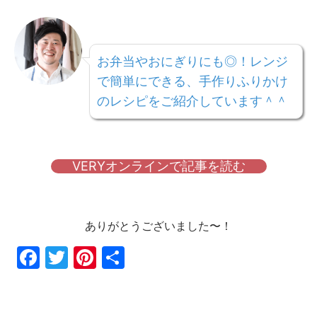
お弁当やおにぎりにも◎！レンジ
で簡単にできる、手作りふりかけ
のレシピをご紹介しています＾＾
VERYオンラインで記事を読む
ありがとうございました〜！
Fac
Twi
Pin
共
ebo
tter
ter
有
ok
est