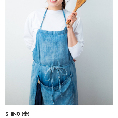
SHINO (妻)