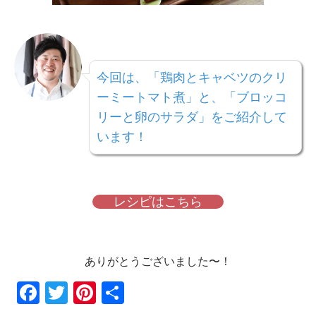
今回は、「鶏肉とキャベツのクリ
ーミートマト煮」
と、「ブロッコ
リーと卵のサラダ」
をご紹介して
います！
レシピはこちら
ありがとうございました〜！
Fac
Twi
Pin
共
ebo
tter
ter
有