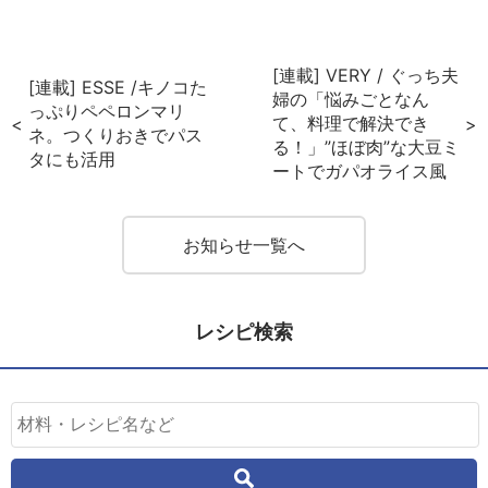
ok
est
[連載] VERY / ぐっち夫
[連載] ESSE /キノコた
婦の「悩みごとなん
っぷりペペロンマリ
て、料理で解決でき
ネ。つくりおきでパス
る！」”ほぼ肉”な大豆ミ
タにも活用
ートでガパオライス風
お知らせ一覧へ
レシピ検索