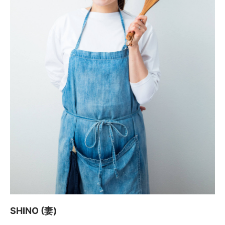
SHINO (妻)