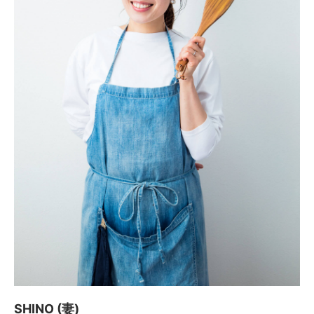
SHINO (妻)