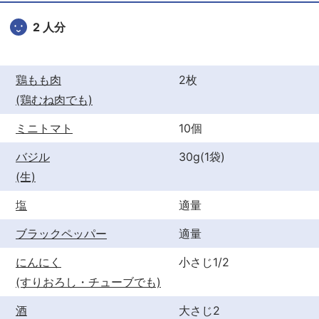
o
o
2 人分
k
鶏もも肉
2枚
(鶏むね肉でも)
ミニトマト
10個
バジル
30g(1袋)
(生)
塩
適量
ブラックペッパー
適量
にんにく
小さじ1/2
(すりおろし・チューブでも)
酒
大さじ2