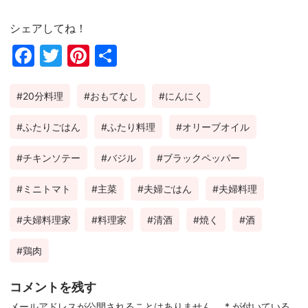
シェアしてね！
Fac
Twi
Pin
共
ebo
tter
ter
有
20分料理
おもてなし
にんにく
ok
est
ふたりごはん
ふたり料理
オリーブオイル
チキンソテー
バジル
ブラックペッパー
ミニトマト
主菜
夫婦ごはん
夫婦料理
夫婦料理家
料理家
清酒
焼く
酒
鶏肉
コメントを残す
メールアドレスが公開されることはありません。
*
が付いている