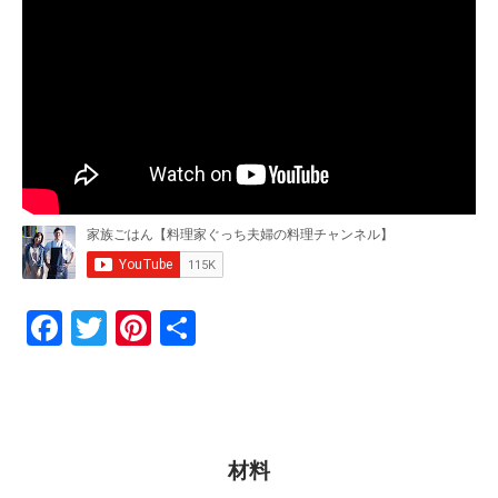
F
T
Pi
共
a
w
nt
有
c
itt
er
e
er
e
b
st
材料