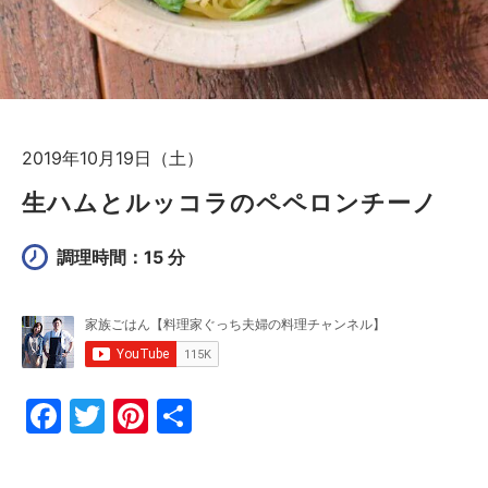
2019年10月19日（土）
生ハムとルッコラのペペロンチーノ
調理時間：15 分
F
T
Pi
共
a
w
nt
有
c
itt
er