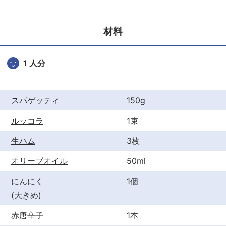
e
er
e
b
st
材料
o
o
1 人分
k
スパゲッティ
150g
ルッコラ
1束
生ハム
3枚
オリーブオイル
50ml
にんにく
1個
(大きめ)
赤唐辛子
1本