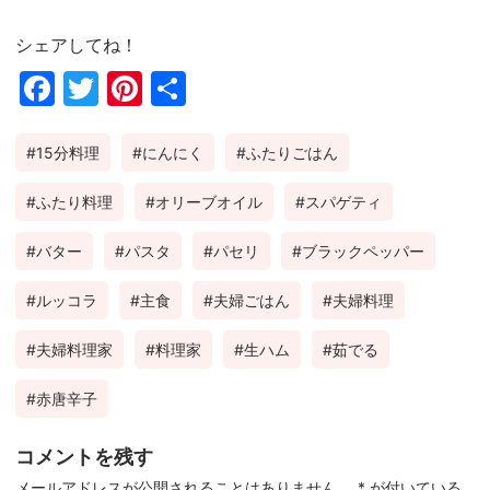
シェアしてね！
Fac
Twi
Pin
共
ebo
tter
ter
有
15分料理
にんにく
ふたりごはん
ok
est
ふたり料理
オリーブオイル
スパゲティ
バター
パスタ
パセリ
ブラックペッパー
ルッコラ
主食
夫婦ごはん
夫婦料理
夫婦料理家
料理家
生ハム
茹でる
赤唐辛子
コメントを残す
メールアドレスが公開されることはありません。
*
が付いている