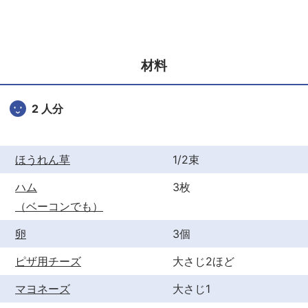
c
itt
er
e
er
e
b
st
材料
o
o
2 人分
k
ほうれん草
1/2束
ハム
3枚
（ベーコンでも）
卵
3個
ピザ用チーズ
大さじ2ほど
マヨネーズ
大さじ1