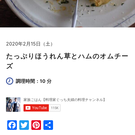
2020年2月15日（土）
たっぷりほうれん草とハムのオムチー
ズ
調理時間：10 分
F
T
Pi
共
a
w
nt
有