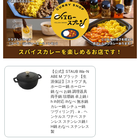
【公式】STAUB Wa-N
ABE M ブラック 【生
涯保証】|ストウブ 丸
ホーロー鍋 ホーロー
鍋 なべ お鍋 調理器具
両手鍋 琺瑯鍋 卓上鍋 i
h ih対応 ihなべ 無水鍋
カレー鍋 シチュー鍋
ツヴィリングj．a．ヘ
ンケルス ワナベ ステ
ンレス ステンレス鍋 I
H鍋 わなべ ステンレス
製