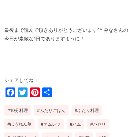
最後まで読んで頂きありがとうございます^^ みなさんの
今日が素敵な1日でありますように！
シェアしてね！
Fac
Twi
Pin
共
ebo
tter
ter
有
10分料理
ふたりごはん
ふたり料理
ok
est
ほうれん草
オムレツ
ハム
パセリ