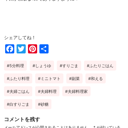
シェアしてね！
Fac
Twi
Pin
共
ebo
tter
ter
有
5分料理
しょうゆ
すりごま
ふたりごはん
ok
est
ふたり料理
ミニトマト
副菜
和える
夫婦ごはん
夫婦料理
夫婦料理家
白すりごま
砂糖
コメントを残す
メールアドレスが公開されることはありません。
*
が付いている