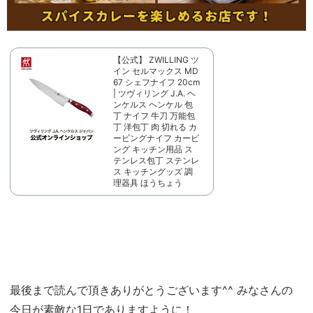
【公式】 ZWILLING ツ
イン セルマックス MD
67 シェフナイフ 20cm
| ツヴィリング J.A. ヘ
ンケルス ヘンケル 包
丁 ナイフ 牛刀 万能包
丁 洋包丁 肉 切れる カ
ービングナイフ カービ
ング キッチン用品 ス
テンレス包丁 ステンレ
ス キッチングッズ 調
理器具 ほうちょう
最後まで読んで頂きありがとうございます^^ みなさんの
今日が素敵な1日でありますように！