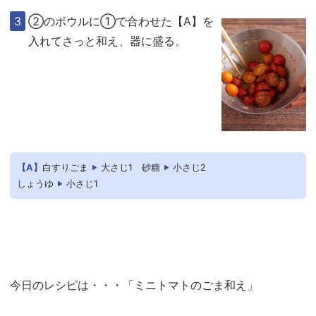
②のボウルに①で合わせた【A】を
入れてさっと和え、器に盛る。
【A】
白すりごま
大さじ1
砂糖
小さじ2
しょうゆ
小さじ1
今日のレシピは・・・「ミニトマトのごま和え」