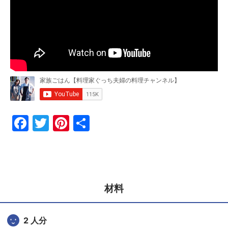
F
T
Pi
共
a
w
nt
有
c
itt
er
e
er
e
b
st
材料
o
o
2 人分