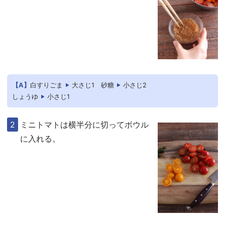
【A】
白すりごま
大さじ1
砂糖
小さじ2
しょうゆ
小さじ1
ミニトマトは横半分に切ってボウル
に入れる。