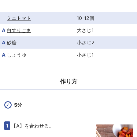
k
ミニトマト
10-12個
A
白すりごま
大さじ1
A
砂糖
小さじ2
A
しょうゆ
小さじ1
作り方
5分
【A】を合わせる。