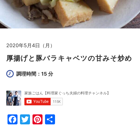
2020年5月4日（月）
厚揚げと豚バラキャベツの甘みそ炒め
調理時間：15 分
F
T
Pi
共
a
w
nt
有
c
itt
er