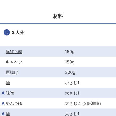
e
er
e
b
st
材料
o
o
2 人分
k
豚ばら肉
150g
キャベツ
150g
厚揚げ
300g
油
小さじ1
A
味噌
大さじ1
A
めんつゆ
大さじ2（2倍濃縮）
A
酒
大さじ1