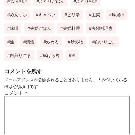
15分料理
ふたりごはん
ふたり料理
ok
est
めんつゆ
キャベツ
ピリ辛
主菜
厚揚げ
味噌
夫婦ごはん
夫婦料理
夫婦料理家
油
清酒
炒める
炒め物
白いりごま
白煎りごま
豚ばら肉
酒
コメントを残す
メールアドレスが公開されることはありません。
*
が付いている
欄は必須項目です
コメント
*