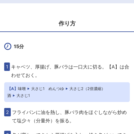
作り方
15分
キャベツ、厚揚げ、豚バラは一口大に切る。【A】は合
わせておく。
【A】
味噌
大さじ1
めんつゆ
大さじ2（2倍濃縮）
酒
大さじ1
フライパンに油を熱し、豚バラ肉をほぐしながら炒め
て塩少々（分量外）を振る。