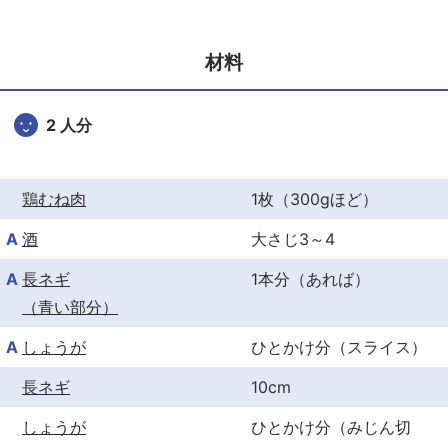
e
er
e
b
st
材料
o
o
2 人分
k
鶏むね肉
1枚（300gほど）
A
酒
大さじ3～4
A
長ネギ
1本分（あれば）
（青い部分）
A
しょうが
ひとかけ分（スライス）
長ネギ
10cm
しょうが
ひとかけ分（みじん切