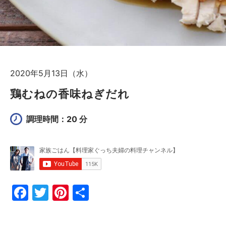
2020年5月13日（水）
鶏むねの香味ねぎだれ
調理時間：20 分
F
T
Pi
共
a
w
nt
有
c
itt
er