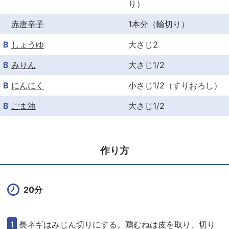
り）
赤唐辛子
1本分（輪切り）
B
しょうゆ
大さじ2
B
みりん
大さじ1/2
B
にんにく
小さじ1/2（すりおろし）
B
ごま油
大さじ1/2
作り方
20分
長ネギはみじん切りにする。鶏むねは皮を取り、切り