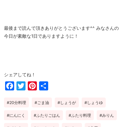
最後まで読んで頂きありがとうございます^^ みなさんの
今日が素敵な1日でありますように！
シェアしてね！
Fac
Twi
Pin
共
ebo
tter
ter
有
20分料理
ごま油
しょうが
しょうゆ
ok
est
にんにく
ふたりごはん
ふたり料理
みりん