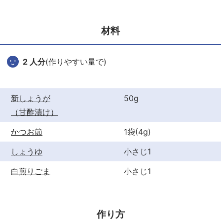
e
er
e
b
st
材料
o
o
2 人分
(作りやすい量で)
k
新しょうが
50g
（甘酢漬け）
かつお節
1袋(4g)
しょうゆ
小さじ1
白煎りごま
小さじ1
作り方