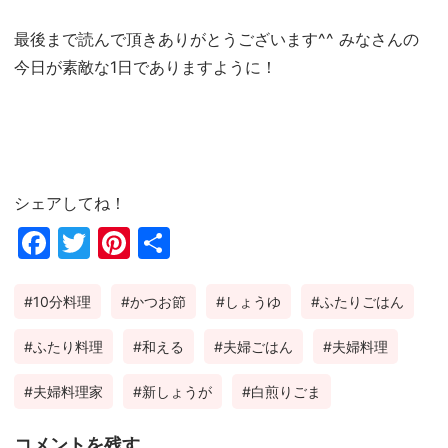
最後まで読んで頂きありがとうございます^^ みなさんの
今日が素敵な1日でありますように！
シェアしてね！
Fac
Twi
Pin
共
ebo
tter
ter
有
10分料理
かつお節
しょうゆ
ふたりごはん
ok
est
ふたり料理
和える
夫婦ごはん
夫婦料理
夫婦料理家
新しょうが
白煎りごま
コメントを残す