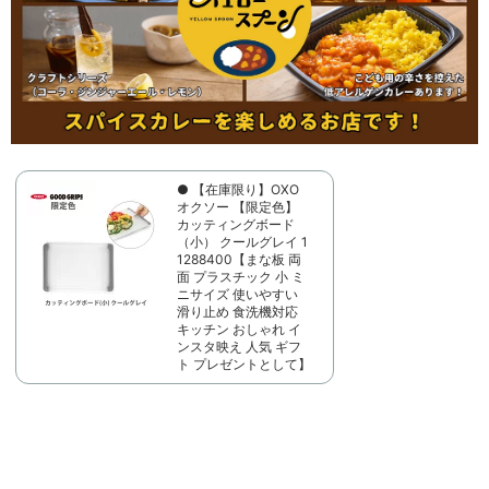
● 【在庫限り】OXO
オクソー 【限定色】
カッティングボード
（小） クールグレイ 1
1288400【まな板 両
面 プラスチック 小 ミ
ニサイズ 使いやすい
滑り止め 食洗機対応
キッチン おしゃれ イ
ンスタ映え 人気 ギフ
ト プレゼントとして】