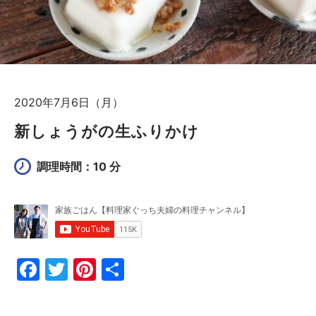
2020年7月6日（月）
新しょうがの生ふりかけ
調理時間：10 分
F
T
Pi
共
a
w
nt
有
c
itt
er