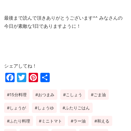
最後まで読んで頂きありがとうございます^^ みなさんの
今日が素敵な1日でありますように！
シェアしてね！
Fac
Twi
Pin
共
ebo
tter
ter
有
15分料理
おつまみ
こしょう
ごま油
ok
est
しょうが
しょうゆ
ふたりごはん
ふたり料理
ミニトマト
ラー油
和える