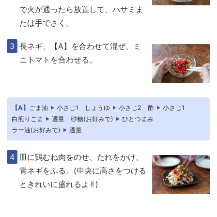
で火が通ったら放置して、ハサミま
たは手でさく。
長ネギ、【A】を合わせて混ぜ、ミ
ニトマトを合わせる。
【A】
ごま油
小さじ1
しょうゆ
小さじ2
酢
小さじ1
白煎りごま
適量
砂糖(お好みで)
ひとつまみ
ラー油(お好みで)
適量
皿に鶏むね肉をのせ、たれをかけ、
青ネギをふる。(中央に高さをつける
ときれいに盛れるよ✌︎)