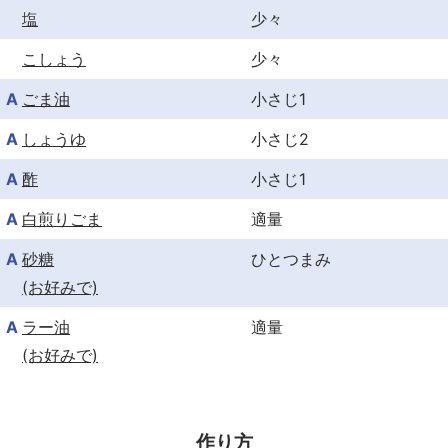
塩
少々
こしょう
少々
A
ごま油
小さじ1
A
しょうゆ
小さじ2
A
酢
小さじ1
A
白煎りごま
適量
A
砂糖
ひとつまみ
(お好みで)
A
ラー油
適量
(お好みで)
作り方