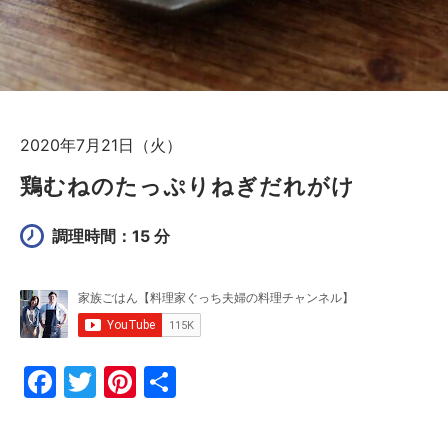
2020年7月21日（火）
鶏むねのたっぷりねぎだれがけ
調理時間：15 分
F
T
Pi
共
a
w
nt
有
c
itt
er