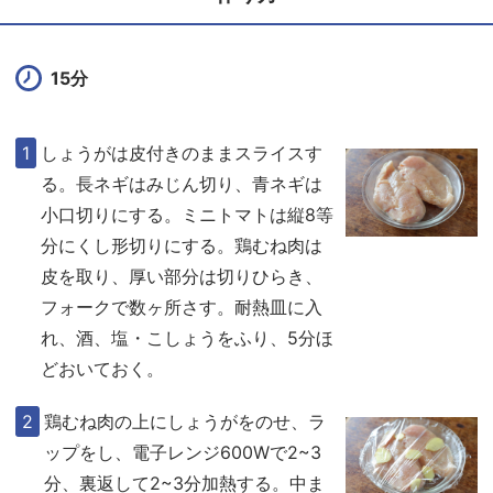
15分
しょうがは皮付きのままスライスす
る。長ネギはみじん切り、青ネギは
小口切りにする。ミニトマトは縦8等
分にくし形切りにする。鶏むね肉は
皮を取り、厚い部分は切りひらき、
フォークで数ヶ所さす。耐熱皿に入
れ、酒、塩・こしょうをふり、5分ほ
どおいておく。
鶏むね肉の上にしょうがをのせ、ラ
ップをし、電子レンジ600Wで2~3
分、裏返して2~3分加熱する。中ま