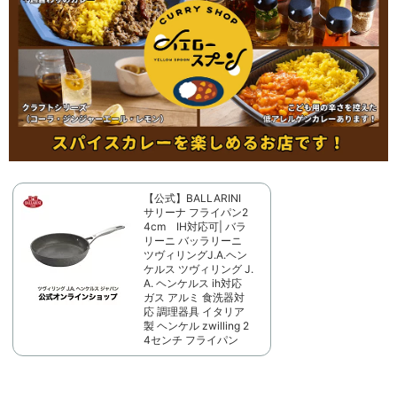
【公式】BALLARINI
サリーナ フライパン2
4cm IH対応可| バラ
リーニ バッラリーニ
ツヴィリングJ.A.ヘン
ケルス ツヴィリング J.
A. ヘンケルス ih対応
ガス アルミ 食洗器対
応 調理器具 イタリア
製 ヘンケル zwilling 2
4センチ フライパン