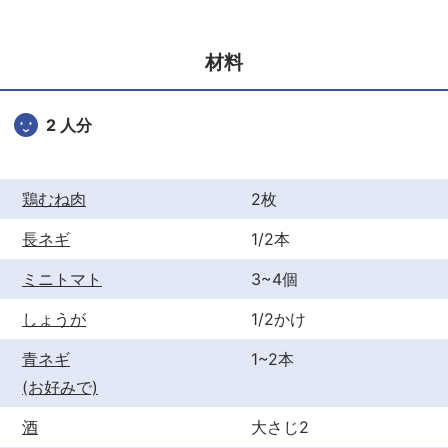
e
er
e
b
st
材料
o
o
2 人分
k
鶏むね肉
2枚
長ネギ
1/2本
ミニトマト
3~4個
しょうが
1/2かけ
青ネギ
1~2本
(お好みで)
酒
大さじ2