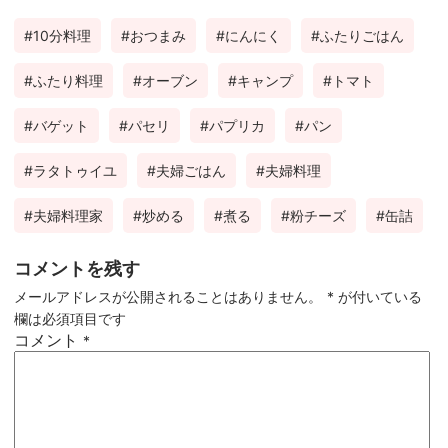
ebo
tter
ter
有
10分料理
おつまみ
にんにく
ふたりごはん
ok
est
ふたり料理
オーブン
キャンプ
トマト
バゲット
パセリ
パプリカ
パン
ラタトゥイユ
夫婦ごはん
夫婦料理
夫婦料理家
炒める
煮る
粉チーズ
缶詰
コメントを残す
メールアドレスが公開されることはありません。
*
が付いている
欄は必須項目です
コメント
*