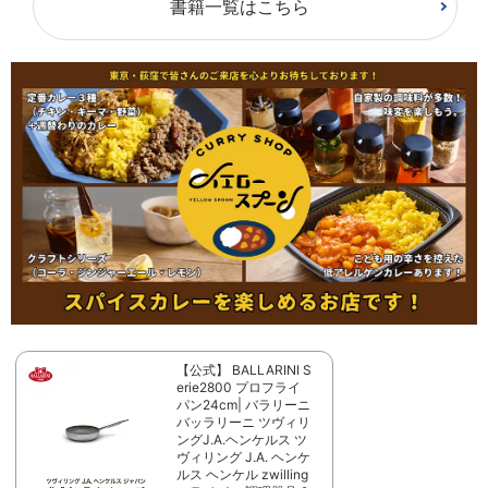
書籍一覧はこちら
【公式】 BALLARINI S
erie2800 プロフライ
パン24cm| バラリーニ
バッラリーニ ツヴィリ
ングJ.A.ヘンケルス ツ
ヴィリング J.A. ヘンケ
ルス ヘンケル zwilling