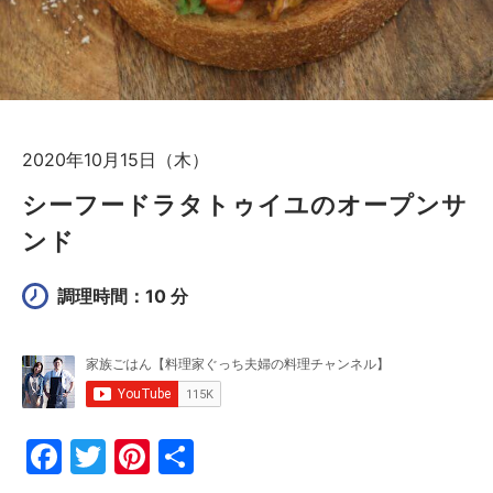
2020年10月15日（木）
シーフードラタトゥイユのオープンサ
ンド
調理時間：10 分
F
T
Pi
共
a
w
nt
有