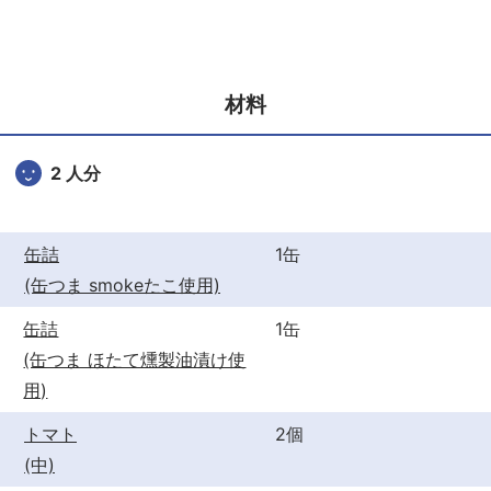
c
itt
er
e
er
e
b
st
材料
o
o
2 人分
k
缶詰
1缶
(缶つま smokeたこ使用)
缶詰
1缶
(缶つま ほたて燻製油漬け使
用)
トマト
2個
(中)