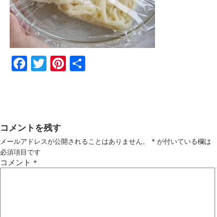
Fac
Twi
Pin
共
ebo
tter
ter
有
ok
est
コメントを残す
メールアドレスが公開されることはありません。
*
が付いている欄は
必須項目です
コメント
*