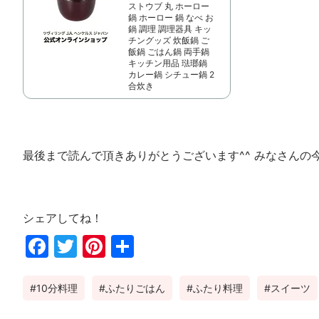
ストウブ 丸 ホーロー
鍋 ホーロー 鍋 なべ お
鍋 調理 調理器具 キッ
チングッズ 炊飯鍋 ご
飯鍋 ごはん鍋 両手鍋
キッチン用品 琺瑯鍋
カレー鍋 シチュー鍋 2
合炊き
最後まで読んで頂きありがとうございます^^ みなさんの
シェアしてね！
Fac
Twi
Pin
共
ebo
tter
ter
有
10分料理
ふたりごはん
ふたり料理
スイーツ
ok
est