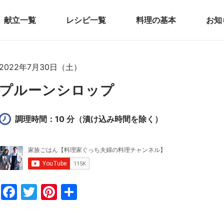
献立一覧
レシピ一覧
料理の基本
お知
2022年7月30日（土）
プルーンシロップ
調理時間：10 分
（漬け込み時間を除く）
F
T
Pi
共
a
w
nt
有
c
itt
er