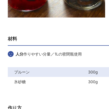
材料
人分
作りやすい分量／1Lの密閉瓶使用
プルーン
300g
氷砂糖
300g
作り方