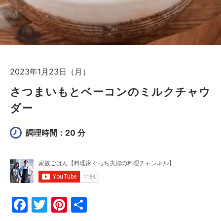
2023年1月23日（月）
さつまいもとベーコンのミルクチャウ
ダー
調理時間：20 分
F
T
Pi
共
a
w
nt
有