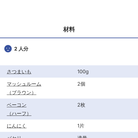
c
itt
er
e
er
e
b
st
材料
o
o
2 人分
k
さつまいも
100g
マッシュルーム
2個
（ブラウン）
ベーコン
2枚
（ハーフ）
にんにく
1片