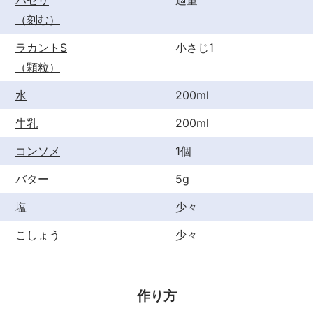
パセリ
適量
（刻む）
ラカントS
小さじ1
（顆粒）
水
200ml
牛乳
200ml
コンソメ
1個
バター
5g
塩
少々
こしょう
少々
作り方