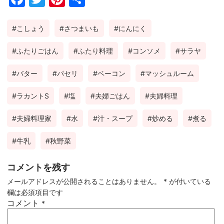
ebo
tter
ter
有
こしょう
さつまいも
にんにく
ok
est
ふたりごはん
ふたり料理
コンソメ
サラヤ
バター
パセリ
ベーコン
マッシュルーム
ラカントS
塩
夫婦ごはん
夫婦料理
夫婦料理家
水
汁・スープ
炒める
煮る
牛乳
秋野菜
コメントを残す
メールアドレスが公開されることはありません。
*
が付いている
欄は必須項目です
コメント
*