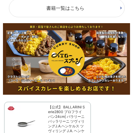
書籍一覧はこちら
【公式】 BALLARINI S
erie2800 プロフライ
パン24cm| バラリーニ
バッラリーニ ツヴィリ
ングJ.A.ヘンケルス ツ
ヴィリング J.A. ヘンケ