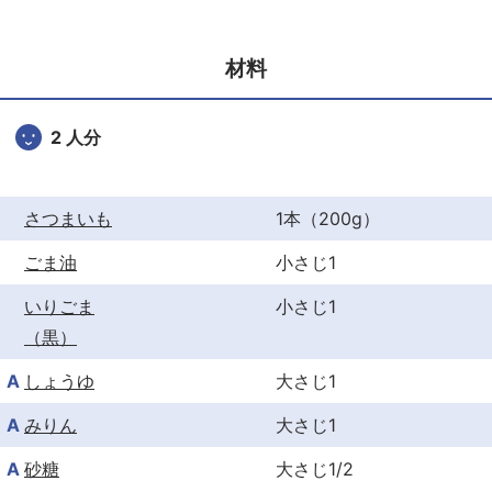
e
er
e
b
st
材料
o
o
2 人分
k
さつまいも
1本（200g）
ごま油
小さじ1
いりごま
小さじ1
（黒）
A
しょうゆ
大さじ1
A
みりん
大さじ1
A
砂糖
大さじ1/2