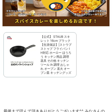
【公式】 STAUB スキ
レット 16cm ブラック
【生涯保証】|ストウブ
ストゥブ フライパン I
H対応 ホーロー ほうろ
う キッチン用品 調理
器具 その他 キッチン
ツール ih 調理 おしゃ
れ オーブン 直火 オー
ブン皿 キッチングッズ
最後まで読んで頂きありがとうございます^^ みなさんの