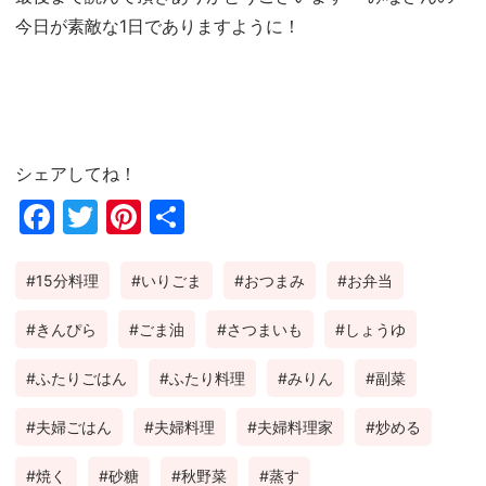
今日が素敵な1日でありますように！
シェアしてね！
Fac
Twi
Pin
共
ebo
tter
ter
有
15分料理
いりごま
おつまみ
お弁当
ok
est
きんぴら
ごま油
さつまいも
しょうゆ
ふたりごはん
ふたり料理
みりん
副菜
夫婦ごはん
夫婦料理
夫婦料理家
炒める
焼く
砂糖
秋野菜
蒸す