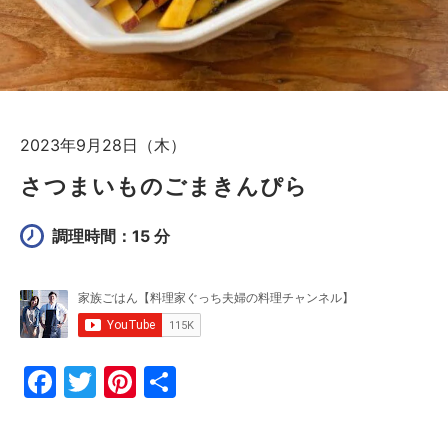
2023年9月28日（木）
さつまいものごまきんぴら
調理時間：15 分
F
T
Pi
共
a
w
nt
有
c
itt
er