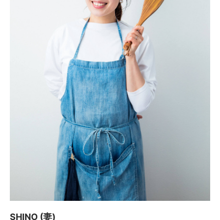
SHINO (妻)