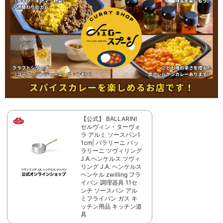
【公式】 BALLARINI
セルヴィン・ターヴォ
ラ アルミ ソースパン1
1cm| バラリーニ バッ
ラリーニ ツヴィリング
J.A.ヘンケルス ツヴィ
リング J.A. ヘンケルス
ヘンケル zwilling フラ
イパン 調理器具 11セ
ンチ ソースパン アル
ミフライパン ガス キ
ッチン用品 キッチン道
具