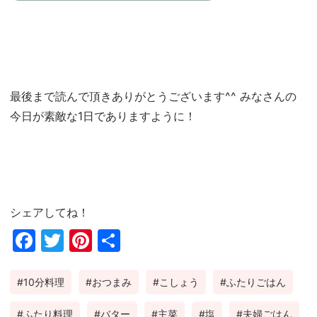
最後まで読んで頂きありがとうございます^^ みなさんの
今日が素敵な1日でありますように！
シェアしてね！
Fac
Twi
Pin
共
ebo
tter
ter
有
10分料理
おつまみ
こしょう
ふたりごはん
ok
est
ふたり料理
バター
主菜
塩
夫婦ごはん