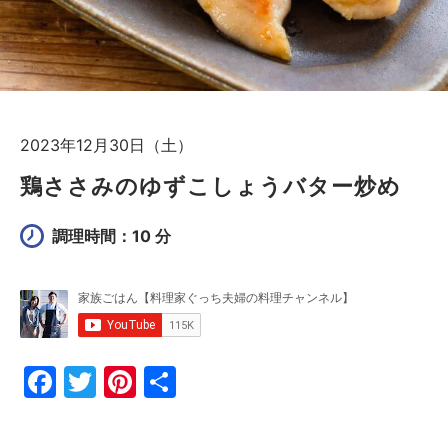
2023年12月30日（土）
鶏ささみのゆずこしょうバター炒め
調理時間：10 分
F
T
Pi
共
a
w
nt
有
c
itt
er