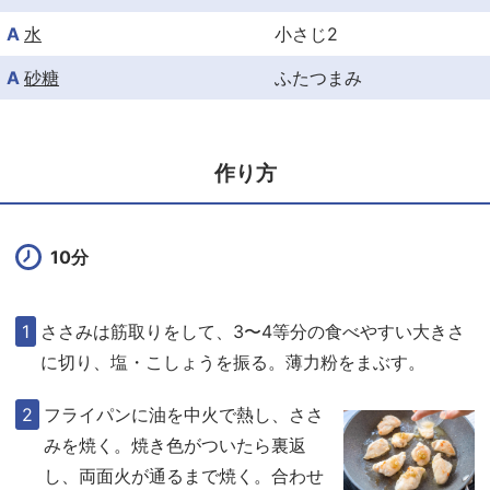
A
水
小さじ2
A
砂糖
ふたつまみ
作り方
10分
ささみは筋取りをして、3〜4等分の食べやすい大きさ
に切り、塩・こしょうを振る。薄力粉をまぶす。
フライパンに油を中火で熱し、ささ
みを焼く。焼き色がついたら裏返
し、両面火が通るまで焼く。合わせ