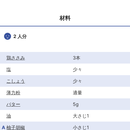
e
er
e
b
st
材料
o
o
2 人分
k
鶏ささみ
3本
塩
少々
こしょう
少々
薄力粉
適量
バター
5g
油
大さじ1
A
柚子胡椒
小さじ1