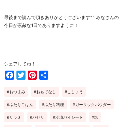
最後まで読んで頂きありがとうございます^^ みなさんの
今日が素敵な1日でありますように！
シェアしてね！
Fac
Twi
Pin
共
ebo
tter
ter
有
おつまみ
おもてなし
こしょう
ok
est
ふたりごはん
ふたり料理
ガーリックパウダー
サラミ
パセリ
冷凍パイシート
塩