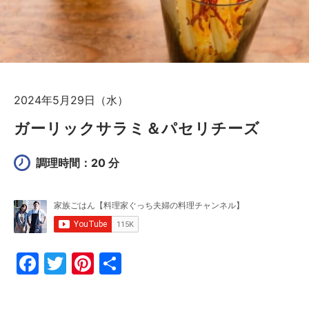
2024年5月29日（水）
ガーリックサラミ＆パセリチーズ
調理時間：20 分
F
T
Pi
共
a
w
nt
有
c
itt
er