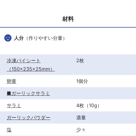
e
er
e
b
st
材料
o
o
人分
（作りやすい分量）
k
冷凍パイシート
2枚
（150×235×25mm）
卵黄
1個分
■ガーリックサラミ
サラミ
4枚（10g）
ガーリックパウダー
適量
塩
少々