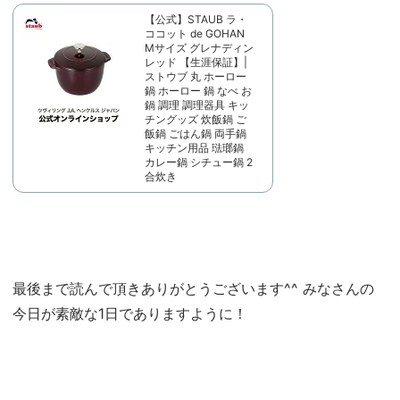
【公式】STAUB ラ・
ココット de GOHAN
Mサイズ グレナディン
レッド 【生涯保証】|
ストウブ 丸 ホーロー
鍋 ホーロー 鍋 なべ お
鍋 調理 調理器具 キッ
チングッズ 炊飯鍋 ご
飯鍋 ごはん鍋 両手鍋
キッチン用品 琺瑯鍋
カレー鍋 シチュー鍋 2
合炊き
最後まで読んで頂きありがとうございます^^ みなさんの
今日が素敵な1日でありますように！