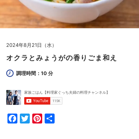
2024年8月21日（水）
オクラとみょうがの香りごま和え
調理時間：10 分
F
T
Pi
共
a
w
nt
有
c
itt
er