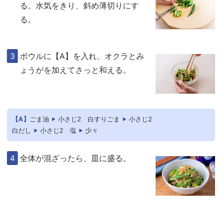
る。水気をきり、斜め薄切りにす
る。
ボウルに【A】を入れ、オクラとみ
ょうがを加えてさっと和える。
【A】
ごま油
小さじ2
白すりごま
小さじ2
白だし
小さじ2
塩
少々
全体が混ざったら、皿に盛る。