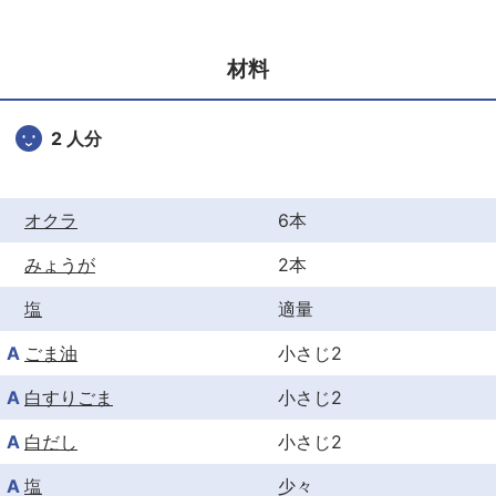
e
er
e
b
st
材料
o
o
2 人分
k
オクラ
6本
みょうが
2本
塩
適量
A
ごま油
小さじ2
A
白すりごま
小さじ2
A
白だし
小さじ2
A
塩
少々