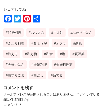
シェアしてね！
Fac
Twi
Pin
共
ebo
tter
ter
有
10分料理
おつまみ
ごま油
ふたりごはん
ok
est
ふたり料理
みょうが
オクラ
副菜
和える
和え物
和食
塩
夏野菜
夫婦ごはん
夫婦料理
夫婦料理家
白すりごま
白だし
茹でる
コメントを残す
メールアドレスが公開されることはありません。
*
が付いている
欄は必須項目です
コメント
*