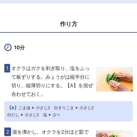
作り方
10分
オクラはガクを剥ぎ取り、塩をふっ
て板ずりする。みょうがは縦半分に
切り、縦薄切りにする。【A】を混ぜ
合わせておく。
【A】
ごま油
小さじ2
白すりごま
小さじ2
白だし
小さじ2
塩
少々
湯を沸かし、オクラを2分ほど茹で