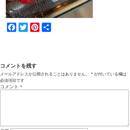
Fac
Twi
Pin
共
ebo
tter
ter
有
ok
est
コメントを残す
メールアドレスが公開されることはありません。
*
が付いている欄は
必須項目です
コメント
*