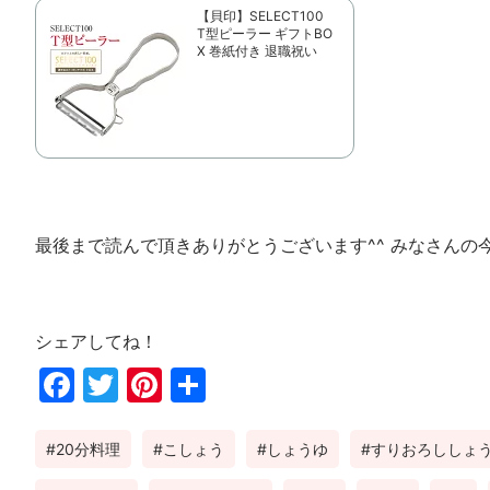
【貝印】SELECT100
T型ピーラー ギフトBO
X 巻紙付き 退職祝い
最後まで読んで頂きありがとうございます^^ みなさんの
シェアしてね！
Fac
Twi
Pin
共
ebo
tter
ter
有
20分料理
こしょう
しょうゆ
すりおろししょ
ok
est