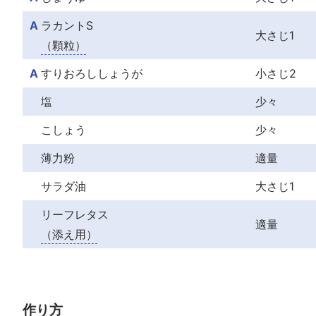
A
ラカントS
大さじ1
（顆粒）
A
すりおろししょうが
小さじ2
塩
少々
こしょう
少々
薄力粉
適量
サラダ油
大さじ1
リーフレタス
適量
（添え用）
作り方