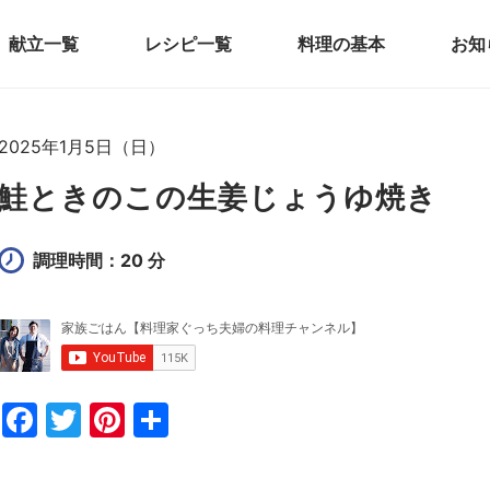
献立一覧
レシピ一覧
料理の基本
お知
2025年1月5日（日）
鮭ときのこの生姜じょうゆ焼き
調理時間：20 分
F
T
Pi
共
a
w
nt
有
c
itt
er