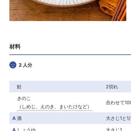
材料
2 人分
鮭
2切れ
きのこ
合わせて10
（しめじ、えのき、まいたけなど）
A
酒
大さじ1と1/
A
しょうゆ
大さじ1