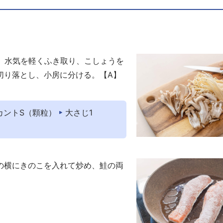
。水気を軽くふき取り、こしょうを
切り落とし、小房に分ける。【A】
カントS（顆粒）
大さじ1
の横にきのこを入れて炒め、鮭の両
。