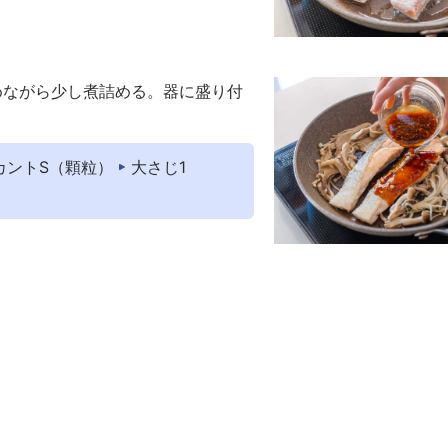
めながら少し煮詰める。器に盛り付
カントS（顆粒）
大さじ1