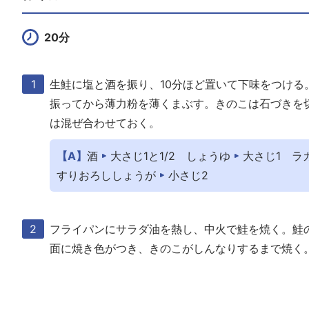
20分
生鮭に塩と酒を振り、10分ほど置いて下味をつける
振ってから薄力粉を薄くまぶす。きのこは石づきを
は混ぜ合わせておく。
【A】
酒
大さじ1と1/2
しょうゆ
大さじ1
ラ
すりおろししょうが
小さじ2
フライパンにサラダ油を熱し、中火で鮭を焼く。鮭
面に焼き色がつき、きのこがしんなりするまで焼く