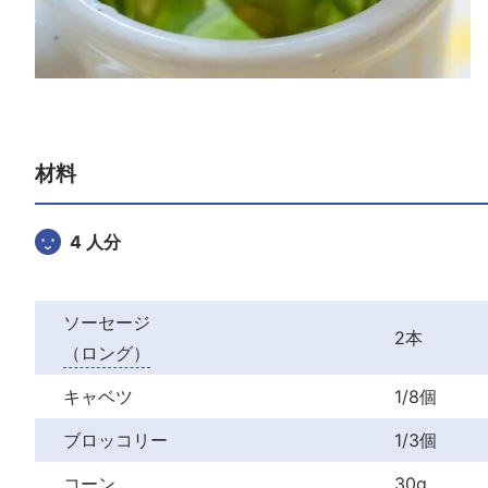
材料
4 人分
ソーセージ
2本
（ロング）
キャベツ
1/8個
ブロッコリー
1/3個
コーン
30g