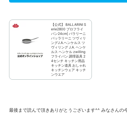
【公式】 BALLARINI S
erie2800 プロフライ
パン24cm| バラリーニ
バッラリーニ ツヴィリ
ングJ.A.ヘンケルス ツ
ヴィリング J.A. ヘンケ
ルス ヘンケル zwilling
フライパン 調理器具 2
4センチ キッチン用品
キッチン道具 おしゃれ
キッチンウェア キッチ
ンウエア
最後まで読んで頂きありがとうございます^^ みなさんの