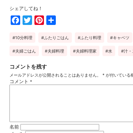
シェアしてね！
Fac
Twi
Pin
共
ebo
tter
ter
有
10分料理
ふたりごはん
ふたり料理
キャベツ
ok
est
夫婦ごはん
夫婦料理
夫婦料理家
水
汁・
コメントを残す
メールアドレスが公開されることはありません。
*
が付いている
コメント
*
名前