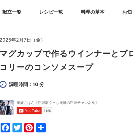
献立一覧
レシピ一覧
料理の基本
お知
2025年2月7日（金）
マグカップで作るウインナーとブ
コリーのコンソメスープ
調理時間：10 分
F
T
Pi
共