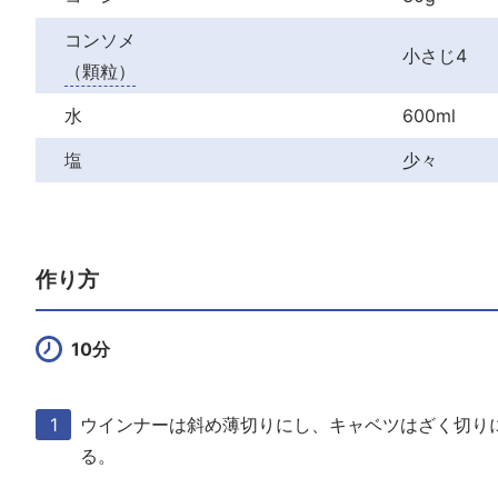
コンソメ
小さじ4
（顆粒）
水
600ml
塩
少々
作り方
10分
ウインナーは斜め薄切りにし、キャベツはざく切り
る。