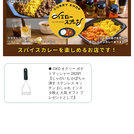
● OXO オクソー ポテ
トマッシャー 26291
【じゃがいも かぼちゃ
潰す ステンレス キッ
チン おしゃれ インス
タ映え 人気 ギフト プ
レゼントとして】