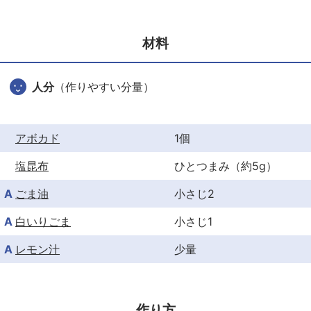
e
er
e
b
st
材料
o
o
人分
（作りやすい分量）
k
アボカド
1個
塩昆布
ひとつまみ（約5g）
A
ごま油
小さじ2
A
白いりごま
小さじ1
A
レモン汁
少量
作り方