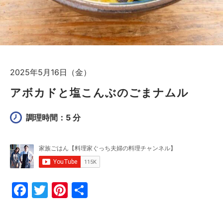
2025年5月16日（金）
アボカドと塩こんぶのごまナムル
調理時間：5 分
F
T
Pi
共
a
w
nt
有
c
itt
er