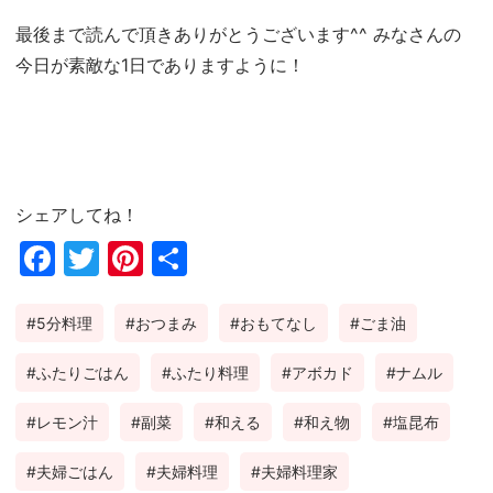
最後まで読んで頂きありがとうございます^^ みなさんの
今日が素敵な1日でありますように！
シェアしてね！
Fac
Twi
Pin
共
ebo
tter
ter
有
5分料理
おつまみ
おもてなし
ごま油
ok
est
ふたりごはん
ふたり料理
アボカド
ナムル
レモン汁
副菜
和える
和え物
塩昆布
夫婦ごはん
夫婦料理
夫婦料理家