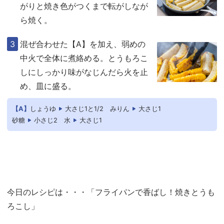
がりと焼き色がつくまで転がしなが
ら焼く。
混ぜ合わせた【A】を加え、弱めの
中火で全体に煮絡める。とうもろこ
しにしっかり味がなじんだら火を止
め、皿に盛る。
【A】
しょうゆ
大さじ1と1/2
みりん
大さじ1
砂糖
小さじ2
水
大さじ1
今日のレシピは・・・「フライパンで香ばし！焼きとうも
ろこし」