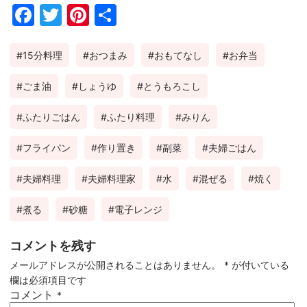
Fac
Twi
Pin
共
ebo
tter
ter
有
15分料理
おつまみ
おもてなし
お弁当
ok
est
ごま油
しょうゆ
とうもろこし
ふたりごはん
ふたり料理
みりん
フライパン
作り置き
副菜
夫婦ごはん
夫婦料理
夫婦料理家
水
混ぜる
焼く
煮る
砂糖
電子レンジ
コメントを残す
メールアドレスが公開されることはありません。
*
が付いている
欄は必須項目です
コメント
*