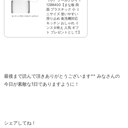
（小） クールグレイ 1
1288400【まな板 両
面 プラスチック 小 ミ
ニサイズ 使いやすい
滑り止め 食洗機対応
キッチン おしゃれ イ
ンスタ映え 人気 ギフ
ト プレゼントとして】
最後まで読んで頂きありがとうございます^^ みなさんの
今日が素敵な1日でありますように！
シェアしてね！