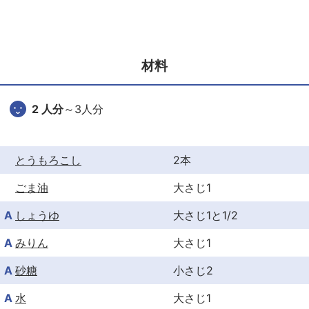
c
itt
er
e
er
e
b
st
材料
o
o
2 人分
～3人分
k
とうもろこし
2本
ごま油
大さじ1
A
しょうゆ
大さじ1と1/2
A
みりん
大さじ1
A
砂糖
小さじ2
A
水
大さじ1