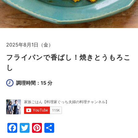
2025年8月1日（金）
フライパンで香ばし！焼きとうもろこ
し
調理時間：15 分
F
T
Pi
共
a
w
nt
有