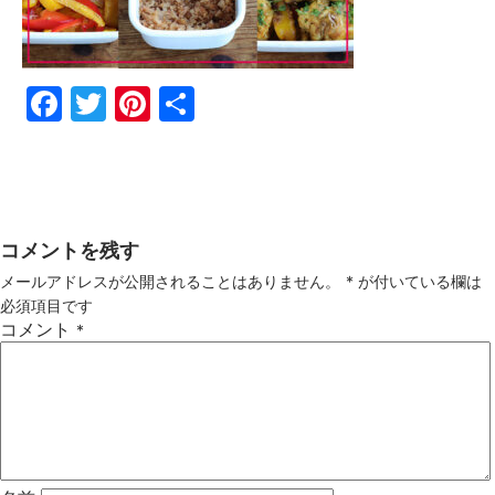
Fac
Twi
Pin
共
ebo
tter
ter
有
ok
est
コメントを残す
メールアドレスが公開されることはありません。
*
が付いている欄は
必須項目です
コメント
*