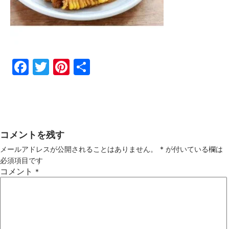
Fac
Twi
Pin
共
ebo
tter
ter
有
ok
est
コメントを残す
メールアドレスが公開されることはありません。
*
が付いている欄は
必須項目です
コメント
*