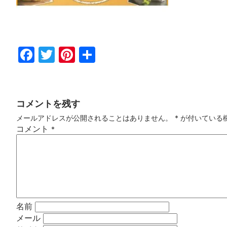
Fac
Twi
Pin
共
ebo
tter
ter
有
ok
est
コメントを残す
メールアドレスが公開されることはありません。
*
が付いている
コメント
*
名前
メール