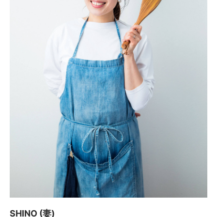
SHINO (妻)