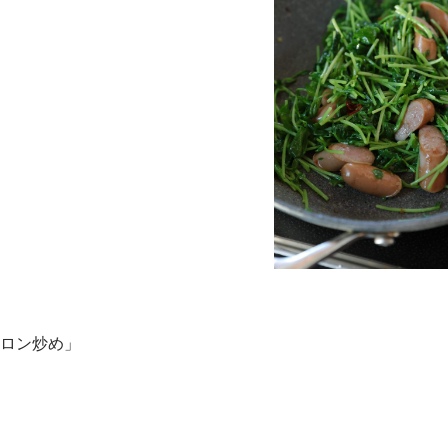
゚ロン炒め」