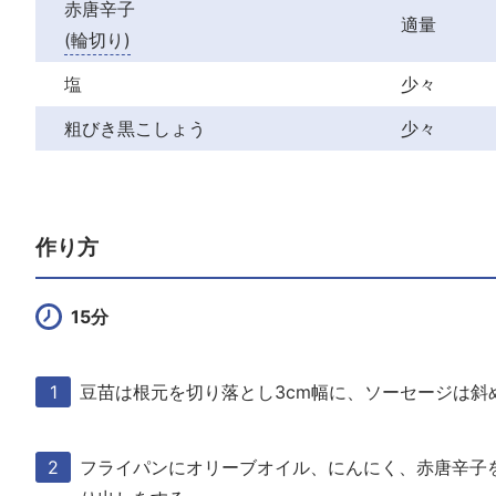
赤唐辛子
適量
(輪切り)
塩
少々
粗びき黒こしょう
少々
作り方
15分
豆苗は根元を切り落とし3cm幅に、ソーセージは斜
フライパンにオリーブオイル、にんにく、赤唐辛子