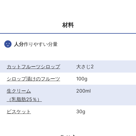
c
itt
er
e
er
e
b
st
材料
o
o
人分
作りやすい分量
k
カットフルーツシロップ
大さじ2
シロップ漬けのフルーツ
100g
生クリーム
200ml
（乳脂肪25％）
ビスケット
30g