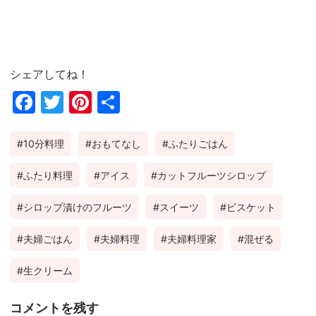
シェアしてね！
Fac
Twi
Pin
共
ebo
tter
ter
有
10分料理
おもてなし
ふたりごはん
ok
est
ふたり料理
アイス
カットフルーツシロップ
シロップ漬けのフルーツ
スイーツ
ビスケット
夫婦ごはん
夫婦料理
夫婦料理家
混ぜる
生クリーム
コメントを残す