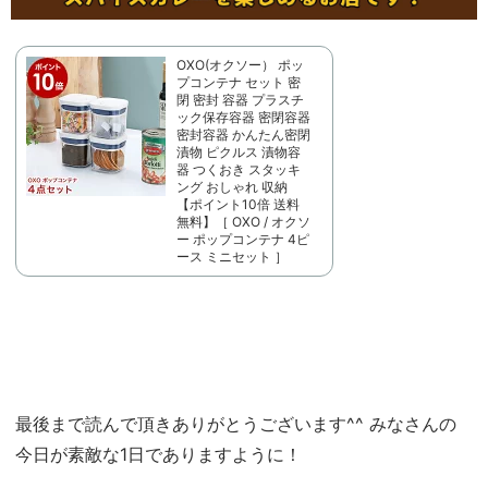
OXO(オクソー） ポッ
プコンテナ セット 密
閉 密封 容器 プラスチ
ック保存容器 密閉容器
密封容器 かんたん密閉
漬物 ピクルス 漬物容
器 つくおき スタッキ
ング おしゃれ 収納
【ポイント10倍 送料
無料】［ OXO / オクソ
ー ポップコンテナ 4ピ
ース ミニセット ］
最後まで読んで頂きありがとうございます^^ みなさんの
今日が素敵な1日でありますように！