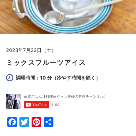
2023年7月22日（土）
ミックスフルーツアイス
調理時間：10 分
（冷やす時間を除く）
F
T
Pi
共
a
w
nt
有