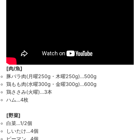
[肉/魚]
豚バラ肉(月曜250g・木曜250g)…500g
鶏もも肉(水曜300g・金曜300g)…600g
鶏ささみ(火曜)…3本
ハム…4枚
[野菜]
白菜…1/2個
しいたけ…4個
ピーマン…4個