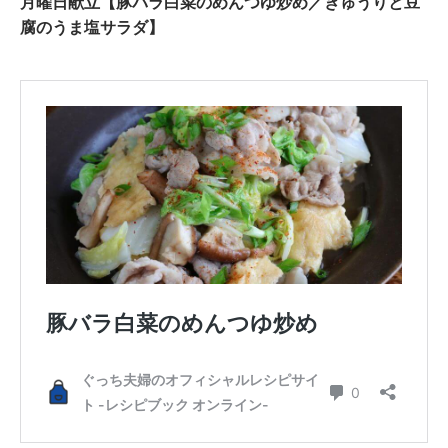
月曜日献立【豚バラ白菜のめんつゆ炒め／きゅうりと豆
腐のうま塩サラダ】