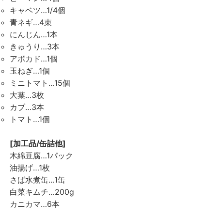
キャベツ…1/4個
青ネギ…4束
にんじん…1本
きゅうり…3本
アボカド…1個
玉ねぎ…1個
ミニトマト…15個
大葉…3枚
カブ…3本
トマト…1個
[加工品/缶詰他]
木綿豆腐…1パック
油揚げ…1枚
さば水煮缶…1缶
白菜キムチ…200g
カニカマ…6本