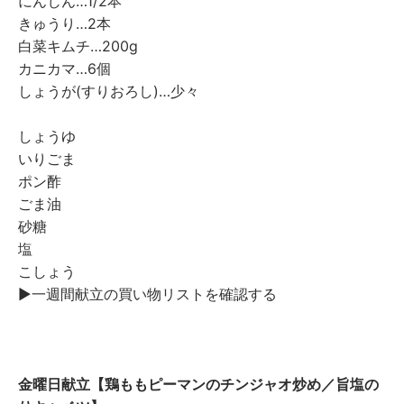
にんじん…1/2本
きゅうり…2本
白菜キムチ…200g
カニカマ…6個
しょうが(すりおろし)…少々
しょうゆ
いりごま
ポン酢
ごま油
砂糖
塩
こしょう
▶︎一週間献立の買い物リストを確認する
金曜日献立【鶏ももピーマンのチンジャオ炒め／旨塩の