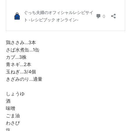
鶏ささみ…3本
さば水煮缶…1缶
カブ…3株
青ネギ…2本
玉ねぎ…3/4個
きざみのり…適量
しょうゆ
酒
味噌
ごま油
わさび
塩