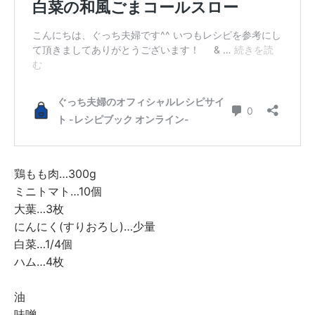
鶏もも肉…300g
ミニトマト…10個
大葉…3枚
にんにく(すりおろし)…少量
白菜…1/4個
ハム…4枚
油
味噌