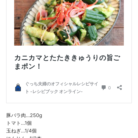
豚バラ肉…250g
トマト…1個
玉ねぎ…1/4個