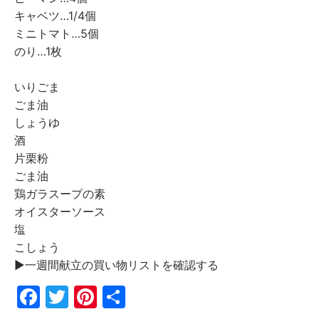
キャベツ…1/4個
ミニトマト…5個
のり…1枚
いりごま
ごま油
しょうゆ
酒
片栗粉
ごま油
鶏ガラスープの素
オイスターソース
塩
こしょう
▶︎一週間献立の買い物リストを確認する
F
T
Pi
共