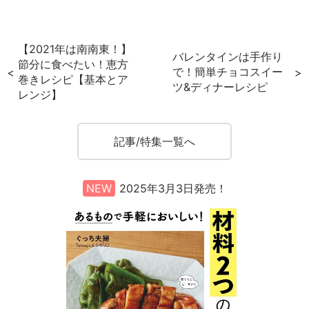
a
w
nt
有
c
itt
er
e
er
e
【2021年は南南東！】
バレンタインは手作り
b
st
節分に食べたい！恵方
で！簡単チョコスイー
巻きレシピ【基本とア
o
ツ&ディナーレシピ
レンジ】
o
k
記事/特集一覧へ
NEW
2025年3月3日発売！