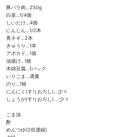
豚バラ肉…250g
白菜…1/4個
しいたけ…4個
にんじん…1/2本
青ネギ…2本
きゅうり…1本
アボカド…1個
油揚げ…1枚
木綿豆腐…1パック
いりごま…適量
のり…1枚
にんにく(すりおろし)…少々
しょうが(すりおろし) …少々
ごま油
酢
めんつゆ(2倍濃縮)