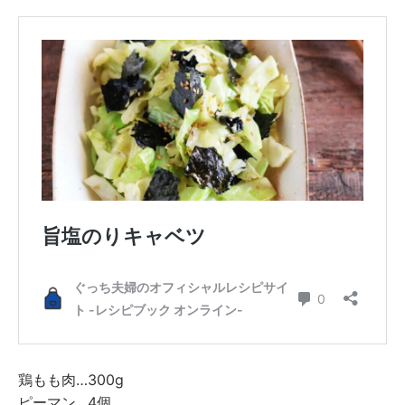
鶏もも肉…300g
ピーマン…4個