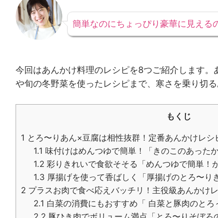
簡単なのにちょっぴり豪華に見える
今回はあんかけ料理のレシピを8つご紹介します。
や旬の冬野菜を使ったレシピまで、寒さを乗り切る
もくじ
1
とろ〜りあん×豆腐は相性抜群！定番あんかけレシ
1.1
味付けはめんつゆで簡単！「きのこのあった
1.2
彩りきれいで食欲そそる「めんつゆで簡単！
1.3
厚揚げを使って香ばしく「厚揚げのとろ〜り
2
プラスお肉で食べ応えバッチリ！主役級あんかけ
2.1
白菜の消費にもおすすめ「 白菜と豚肉のとろ
2.2
豚ひき肉でボリューム満点「とろ〜りそぼろ