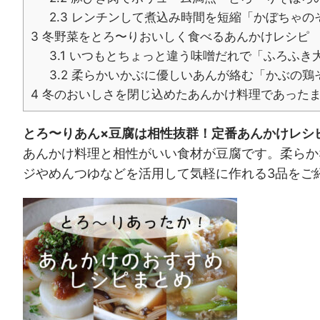
2.3
レンチンして煮込み時間を短縮「かぼちゃの
3
冬野菜をとろ〜りおいしく食べるあんかけレシピ
3.1
いつもとちょっと違う味噌だれで「ふろふき
3.2
柔らかいかぶに優しいあんが絡む「かぶの鶏
4
冬のおいしさを閉じ込めたあんかけ料理であった
とろ〜りあん×豆腐は相性抜群！定番あんかけレシ
あんかけ料理と相性がいい食材が豆腐です。柔らか
ジやめんつゆなどを活用して気軽に作れる3品をご