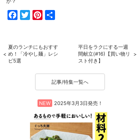
か？
F
T
Pi
共
a
w
nt
有
c
itt
er
e
er
e
夏のランチにもおすす
平日をラクにする一週
b
st
め！「冷やし麺」レシ
間献立(#16)【買い物リ
ピ5選
スト付き】
o
o
k
記事/特集一覧へ
NEW
2025年3月3日発売！