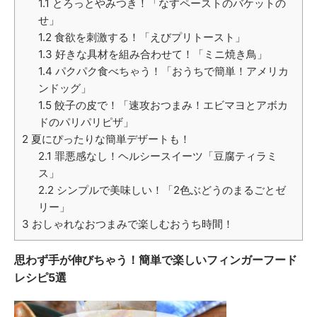
1.1
とろっとやみつき！「なすペーストのバケットの
せ」
1.2
食欲を刺激する！「えびプリトースト」
1.3
好きな具材を組み合わせて！「ミニ焼き鳥」
1.4
パクパク食べちゃう！「おうちで簡単！アメリカ
ンドッグ」
1.5
餃子の皮で！「速攻おつまみ！エビマヨとアボカ
ドのパリパリピザ」
2
夏にぴったりな簡単デザートも！
2.1
罪悪感なし！ヘルシースイーツ「豆腐ティラミ
ス」
2.2
シンプルで美味しい！「2色ぶどうのまるごとゼ
リー」
3
おしゃれなおつまみで楽しむおうち時間！
思わず手が伸びちゃう！簡単で楽しいフィンガーフード
レシピ5選