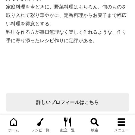
家庭料理を今どきに、野菜料理はもちろん、旬のものを
取り入れて彩り華やかに、定番料理からお菓子まで幅広
い料理を得意とする。
料理を作る方が毎日無理なく楽しく作れるような、作り
手に寄り添ったレシピ作りに定評がある。
詳しいプロフィールはこちら
企業さま向け・ぐっち夫婦資料はこちら（PDFダウン
ホーム
レシピ一覧
献立一覧
検索
メニュー
ロード）