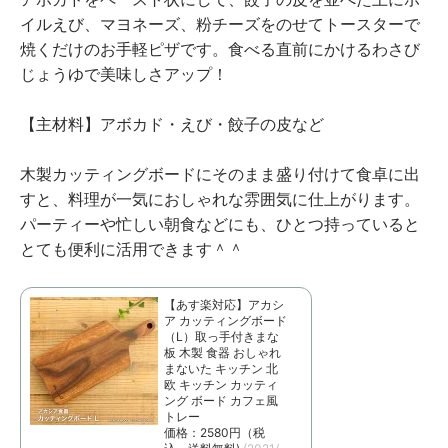
イルえび、マヨネーズ、粉チーズをのせてトースターで
焼くだけのお手軽ピザです。食べる直前にかけるわさび
じょうゆで美味しさアップ！
【主材料】アボカド・えび・餃子の皮など
木製カッティングボードにそのまま盛り付けて食卓に出
すと、料理が一気におしゃれな雰囲気に仕上がります。
パーティーや忙しい朝食などにも、ひとつ持っていると
とても便利に活用できます＾＾
【あす楽対応】アカシ
ア カッティングボード
（L）取っ手付きまな
板 木製 食器 おしゃれ
まないた キッチン 北
欧 キッチン カッティ
ング ボード カフェ風
トレー
価格：2580円（税