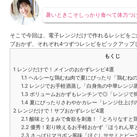
暑いときこそしっかり食べて体力つ
そこで今回は、電子レンジだけで作れるレシピをご
ブおかず、それぞれ4つずつレシピをピックアップ
もくじ
1
レンジだけで！メインのおかずレシピ4選
1.1
ヘルシーな鶏むね肉で夏にぴったり「鶏むねのたっ
1.2
レンジでお手軽酒蒸し「白身魚の中華レンジ
1.3
ボリュームおかずもレンチンで◎「レンジで
1.4
夏にぴったりさわやかカレー「レンジ仕上げ
2
レンジだけで！サブおかずレシピ4選
2.1
酸味とうまみで食欲を刺激！「とろりなすと
2.2
優秀！彩り映えるお手軽おかず「ほうれん草
2.3
さっぱりマヨポン風味「ほぐしササミとピー