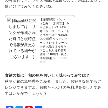
のも便利です。サイズ展開が豊富なので、用途によって
使い分けてみてくださいね。
【野田琺瑯】バット
（全白）【日本製】 キ
ャビネット VA-24W
野田ホーロー ホワイト
ノダホーロー NODAH
OLO 琺瑯 キッチンツ
ール トレイ トレー キ
ッチン用品 ほうろう
下ごしらえ 送料無料
価格：1100円（税込、
送料無料)
(2021/10/2
時点)
食欲の秋は、旬の魚をおいしく味わってみては？
秋冬が旬の魚料理をご紹介しました。お好きな魚でもア
レンジできますよ。旨味たっぷりの魚料理を楽しんでみ
てはいかがでしょうか？