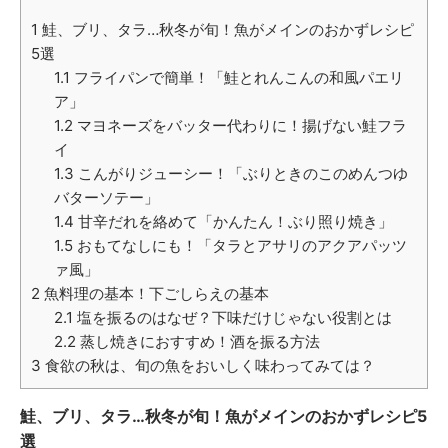
1
鮭、ブリ、タラ…秋冬が旬！魚がメインのおかずレシピ
5選
1.1
フライパンで簡単！「鮭とれんこんの和風パエリ
ア」
1.2
マヨネーズをバッター代わりに！揚げない鮭フラ
イ
1.3
こんがりジューシー！「ぶりときのこのめんつゆ
バターソテー」
1.4
甘辛だれを絡めて「かんたん！ぶり照り焼き」
1.5
おもてなしにも！「タラとアサリのアクアパッツ
ァ風」
2
魚料理の基本！下ごしらえの基本
2.1
塩を振るのはなぜ？下味だけじゃない役割とは
2.2
蒸し焼きにおすすめ！酒を振る方法
3
食欲の秋は、旬の魚をおいしく味わってみては？
鮭、ブリ、タラ…秋冬が旬！魚がメインのおかずレシピ5
選