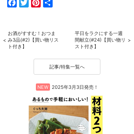
F
T
Pi
共
a
w
nt
有
c
itt
er
e
er
e
お酒がすすむ！おつま
平日をラクにする一週
b
st
み3品(#2)【買い物リス
間献立(#24)【買い物リ
ト付き】
スト付き】
o
o
k
記事/特集一覧へ
NEW
2025年3月3日発売！