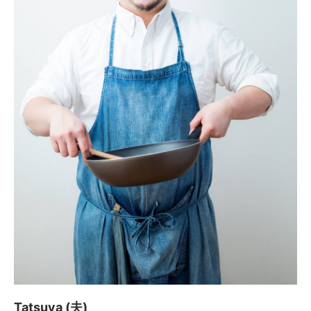
Tatsuya (夫)