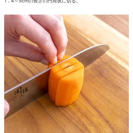
1．4～5cmの長さの円筒状に切る。