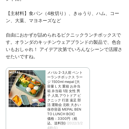
【主材料】食パン（4枚切り）、きゅうり、ハム、コー
ン、大葉、マヨネーズなど
自由におかずが詰められるピクニックランチボックスで
す。オランダのキッチンウェアブランドの製品で、色合
いもおしゃれ！ アイデア次第でいろんなシーンで活躍さ
せたいですね。
メパル 2-3人前 ベント
ーランチボックス ラー
ジ 1500ml mepal [大
容量 L 大 重箱 お弁当
箱 弁当箱 1段 女性 男
子 人気 アウトドア ピ
クニック 行楽 遠足 部
活 運動会 北欧 大きい
保存容器 MEPAL BEN
TO LUNCH BOX]
価格：3300円（税
込、送料別)
(2022/3/2
4時点)