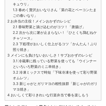
キュウリ」
1.3
春めく贅沢おいなりさん「菜の花とベーコンたま
ごの春いなり」
2
お弁当の主役！メインおかずのレシピ
2.1
香味野菜と漬け込むのがコツ！「唐揚げ」
2.2
次から次に箸が止まらない！「ひとくち鶏むねケ
チャソース」
2.3
下処理がおいしく仕上がるコツ「かんたん！ぶり
照り焼き」
3
メインにも負けないおいしさ！サブおかずのレシピ
3.1
冷蔵庫に残っている野菜を使っても「ウインナー
といろいろ野菜のミニ串焼き」
3.2
冷凍ミックスで時短「下味冷凍を使って彩り野菜
オムレツ」
3.3
新じゃがとガリマヨの相性抜群「新じゃがのガリ
マヨ焼き」
4
おいしくて彩りきれいな行楽弁当で春を楽しもう