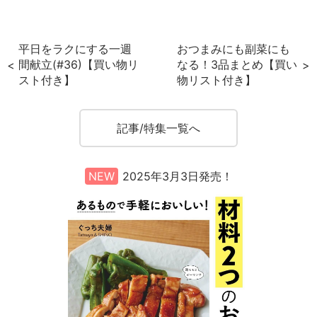
c
itt
er
e
er
e
平日をラクにする一週
おつまみにも副菜にも
b
st
間献立(#36)【買い物リ
なる！3品まとめ【買い
スト付き】
物リスト付き】
o
o
k
記事/特集一覧へ
NEW
2025年3月3日発売！