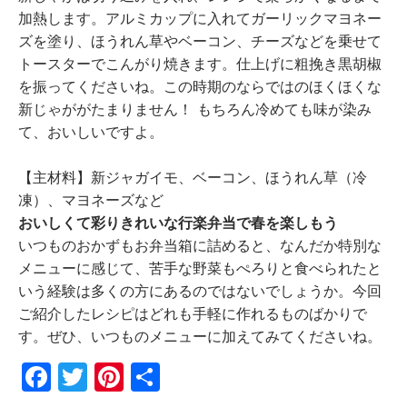
加熱します。アルミカップに入れてガーリックマヨネー
ズを塗り、ほうれん草やベーコン、チーズなどを乗せて
トースターでこんがり焼きます。仕上げに粗挽き黒胡椒
を振ってくださいね。この時期のならではのほくほくな
新じゃががたまりません！ もちろん冷めても味が染み
て、おいしいですよ。
【主材料】新ジャガイモ、ベーコン、ほうれん草（冷
凍）、マヨネーズなど
おいしくて彩りきれいな行楽弁当で春を楽しもう
いつものおかずもお弁当箱に詰めると、なんだか特別な
メニューに感じて、苦手な野菜もぺろりと食べられたと
いう経験は多くの方にあるのではないでしょうか。今回
ご紹介したレシピはどれも手軽に作れるものばかりで
す。ぜひ、いつものメニューに加えてみてくださいね。
F
T
Pi
共
a
w
nt
有