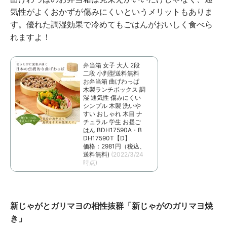
気性がよくおかずが傷みにくいというメリットもありま
す。優れた調湿効果で冷めてもごはんがおいしく食べら
れますよ！
弁当箱 女子 大人 2段
二段 小判型送料無料
お弁当箱 曲げわっぱ
木製ランチボックス 調
湿 通気性 傷みにくい
シンプル 木製 洗いや
すい おしゃれ 木目 ナ
チュラル 学生 お昼ご
はん BDH17590A・B
DH17590T【D】
価格：2981円（税込、
送料無料)
(2022/3/24
時点)
新じゃがとガリマヨの相性抜群「新じゃがのガリマヨ焼
き」