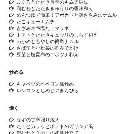
まぐろとたたき長芋のキムチ納豆
鶏むねとたたききゅうりの香味和え
めんつゆで簡単！アボカドと鶏ささみのナムル
たこキューキムチ！
きざみネギ塩たこマリネ
トマトとたたきキュウリのしらす和え
わかめともやしの簡単ナムル
さば缶と小松菜の酢みそがけ
豆苗と塩昆布のアボツナ和え
炒める
キャベツのペペロン風炒め
レンコンとしめじのきんぴら
焼く
なすの甘辛照り焼き
たことカリッとポテトのガリシア風
鶏むねときのこの和風仕立て