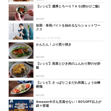
【レシピ】濃厚とろ〜りＴＫＧ(卵かけご飯)
RECIPE
短期・単発バイトを始めるならショットワー
クス
PR(ショットワークス)
かんたん！ぶり照り焼き
RECIPE
【レシピ】高菜とひき肉のふんわり卵のせ炒
飯
RECIPE
【レシピ】さっぱりごまだれ和風しょうゆ棒
棒鶏
RECIPE
Amazon今日も見逃せない！80%OFF以上が
続々登場