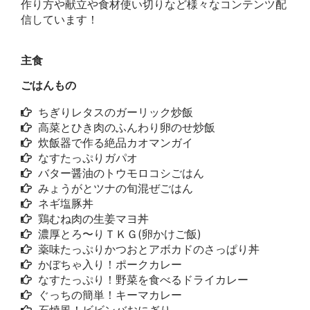
作り方や献立や食材使い切りなど様々なコンテンツ配
信しています！
主食
ごはんもの
ちぎりレタスのガーリック炒飯
高菜とひき肉のふんわり卵のせ炒飯
炊飯器で作る絶品カオマンガイ
なすたっぷりガパオ
バター醤油のトウモロコシごはん
みょうがとツナの旬混ぜごはん
ネギ塩豚丼
鶏むね肉の生姜マヨ丼
濃厚とろ〜りＴＫＧ(卵かけご飯)
薬味たっぷりかつおとアボカドのさっぱり丼
かぼちゃ入り！ポークカレー
なすたっぷり！野菜を食べるドライカレー
ぐっちの簡単！キーマカレー