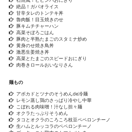
石焼風！ビビンバおにぎり
絶品！ガパオライス
甘辛タレのトンテキ丼
魯肉飯！目玉焼きのせ
豚キムチチャーハン
高菜そぼろごはん
豚肉と半熟たまごのスタミナ炒め
黄身のせ焼き鳥丼
激悪生姜焼き丼
高菜とたまごのスピードおにぎり
肉巻きロールおいなりさん
麺もの
アボカドとツナのそうめんde冷麺
レモン蒸し鶏のさっぱり冷やし中華
こぼれる肉味噌！汁なし担々麺
オクラたっぷりそうめん
タコとオクラのころころ枝豆ペペロンチーノ
生ハムとルッコラのペペロンチーノ