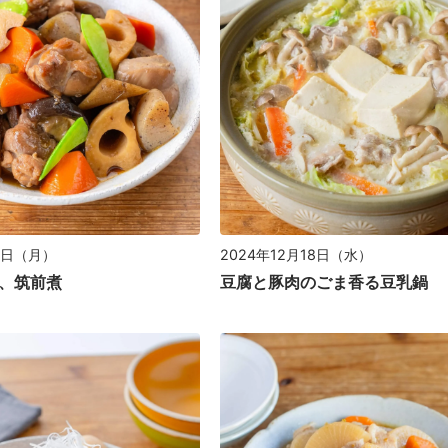
30日（月）
2024年12月18日（水）
、筑前煮
豆腐と豚肉のごま香る豆乳鍋