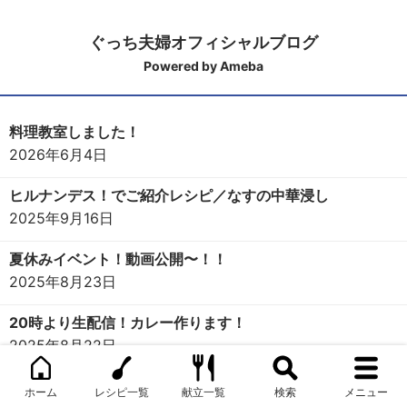
ぐっち夫婦オフィシャルブログ
Powered by Ameba
料理教室しました！
2026年6月4日
ヒルナンデス！でご紹介レシピ／なすの中華浸し
2025年9月16日
夏休みイベント！動画公開〜！！
2025年8月23日
20時より生配信！カレー作ります！
2025年8月22日
ツンと香る！あと引く旨さの【きゅうりのからし漬け】
ホーム
レシピ一覧
献立一覧
検索
メニュー