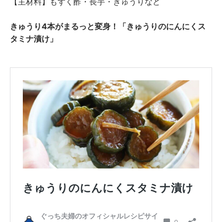
【主材料】もずく酢・長芋・きゅうりなど
きゅうり4本がまるっと変身！「きゅうりのにんにくス
タミナ漬け」