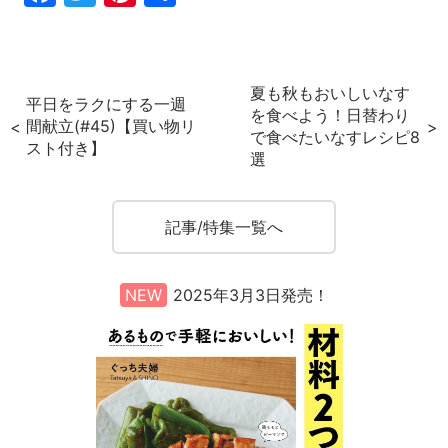
a
w
nt
有
c
itt
er
e
er
e
夏も秋もおいしいなす
平日をラクにする一週
b
st
を食べよう！日替わり
間献立(#45)【買い物リ
で食べたいなすレシピ8
o
スト付き】
選
o
k
記事/特集一覧へ
NEW
2025年3月3日発売！