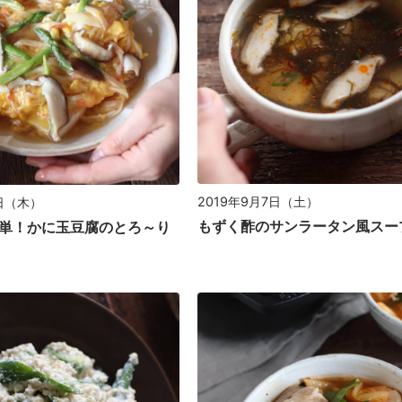
2019年9月7日（土）
6日（木）
もずく酢のサンラータン風スー
単！かに玉豆腐のとろ～り