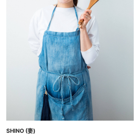
SHINO (妻)