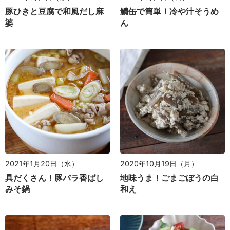
豚ひきと豆腐で和風だし麻
鯖缶で簡単！冷や汁そうめ
婆
ん
2021年1月20日（水）
2020年10月19日（月）
具だくさん！豚バラ香ばし
地味うま！ごまごぼうの白
みそ鍋
和え