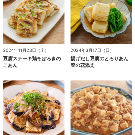
2024年11月23日（土）
2024年3月17日（日）
豆腐ステーキ鶏そぼろきの
揚げだし豆腐のとろりあん
こあん
菜の花添え