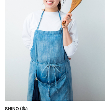
SHINO (妻)